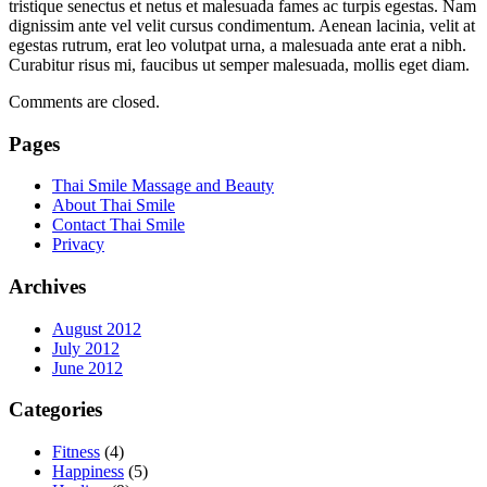
tristique senectus et netus et malesuada fames ac turpis egestas. Nam
dignissim ante vel velit cursus condimentum. Aenean lacinia, velit at
egestas rutrum, erat leo volutpat urna, a malesuada ante erat a nibh.
Curabitur risus mi, faucibus ut semper malesuada, mollis eget diam.
Comments are closed.
Pages
Thai Smile Massage and Beauty
About Thai Smile
Contact Thai Smile
Privacy
Archives
August 2012
July 2012
June 2012
Categories
Fitness
(4)
Happiness
(5)