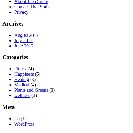
About Thai Smile
Contact Thai Smile
Privacy
Archives
August 2012
July 2012
June 2012
Categories
Fitness
(4)
Happiness
(5)
Healing
(9)
Medical
(4)
Plants and Greens
(3)
wellness
(3)
Meta
Log in
WordPress