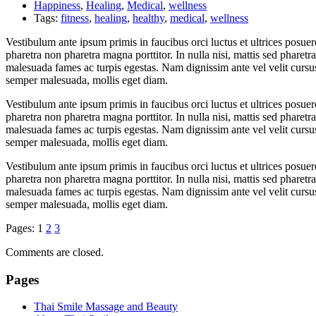
Happiness
,
Healing
,
Medical
,
wellness
Tags:
fitness
,
healing
,
healthy
,
medical
,
wellness
Vestibulum ante ipsum primis in faucibus orci luctus et ultrices posuer
pharetra non pharetra magna porttitor. In nulla nisi, mattis sed pharetr
malesuada fames ac turpis egestas. Nam dignissim ante vel velit cursus
semper malesuada, mollis eget diam.
Vestibulum ante ipsum primis in faucibus orci luctus et ultrices posuer
pharetra non pharetra magna porttitor. In nulla nisi, mattis sed pharetr
malesuada fames ac turpis egestas. Nam dignissim ante vel velit cursus
semper malesuada, mollis eget diam.
Vestibulum ante ipsum primis in faucibus orci luctus et ultrices posuer
pharetra non pharetra magna porttitor. In nulla nisi, mattis sed pharetr
malesuada fames ac turpis egestas. Nam dignissim ante vel velit cursus
semper malesuada, mollis eget diam.
Pages:
1
2
3
Comments are closed.
Pages
Thai Smile Massage and Beauty